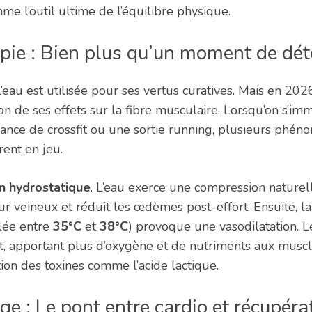
me l’outil ultime de l’équilibre physique.
pie : Bien plus qu’un moment de dét
l’eau est utilisée pour ses vertus curatives. Mais en 2026
n de ses effets sur la fibre musculaire. Lorsqu’on s’i
éance de crossfit ou une sortie running, plusieurs phé
ent en jeu.
n hydrostatique
. L’eau exerce une compression naturell
our veineux et réduit les œdèmes post-effort. Ensuite, l
lée entre
35°C
et
38°C
) provoque une vasodilatation. L
t, apportant plus d’oxygène et de nutriments aux muscle
tion des toxines comme l’acide lactique.
ge : Le pont entre cardio et récupéra