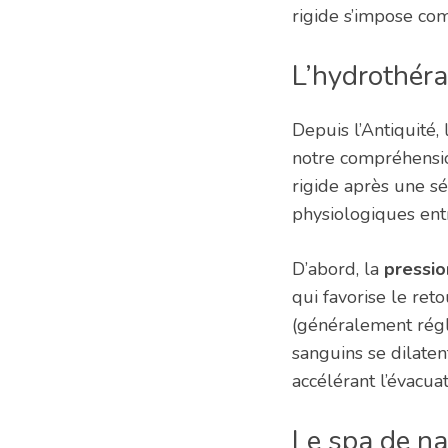
rigide s’impose com
L’hydrothéra
Depuis l’Antiquité, 
notre compréhensio
rigide après une s
physiologiques entr
D’abord, la
pressio
qui favorise le ret
(généralement rég
sanguins se dilaten
accélérant l’évacua
Le spa de na