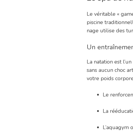
Le véritable « game
piscine traditionn
nage utilise des tu
Un entraînement
La natation est l’u
sans aucun choc art
votre poids corpor
Le renforcem
La rééducati
L’aquagym ou