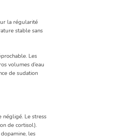
ur la régularité
rature stable sans
éprochable. Les
gros volumes d’eau
nce de sudation
 négligé. Le stress
on de cortisol).
e dopamine, les