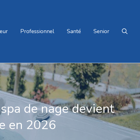
eur
Professionnel
Santé
Senior
e spa de nage devient
le en 2026