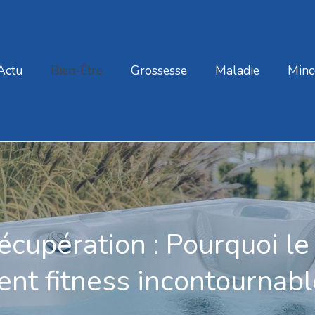
Actu
Bien-Être
Grossesse
Maladie
Minc
récupération : Pourquoi l
ent fitness incontournab